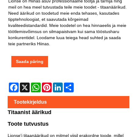
Lionse on Hiinas asuv professionaalne tootja ja tarnija ning
meil on hea meel tutvustada teile meie toodet - titaanäärikud.
Need äärikud on toodetud meie enda tehases, kasutades
tipptehnoloogiat, et saavutada kõrgeimad
kvaliteedistandardid. Meie toodetel on hea hinnaeelis ja meie
töötlemisvõimsus on silmapaistvam kui sama tööstusharu
konkurentidel. Loodame luua teiega head suhted ja saada
teie partneriks Hiinas.
Saada päring
Facebook
X
WhatsApp
Pinterest
LinkedIn
Share
Tootekirjeldus
Titaanist äärikud
Toote tutvustus
Lionse'i titaanäärikud on mitmel viisil erakordne toode, millel