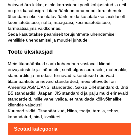
hoiavad ära lekke, ei ole korrosiooni poolt kahjustatud ja neil
on pikk kasutusiga. Titaanäärik on omamoodi torujuhtmete
ühendamiseks kasutatav äärik, mida kasutatakse laialdaselt
keemiatööstuse, nafta, maagaasi, kosmosetööstuse,
farmaatsia jms valdkonnas.
Seda kasutatakse peamiselt torujuhtmete ühendamisel,
ventiilide ühendamisel ja muudel juhtudel.
Toote üksikasjad
Meie titaanäärikuid saab kohandada vastavalt kliendi
erivajadustele ja -nõuetele, sealhulgas suurusele, materjalile,
standardile ja nii edasi. Erinevad rakendused nõuavad
titaanäärikute erinevaid standardeid, meie ettevõttel on
Ameerika ASME/ANSI standardid, Saksa DIN standardid, Briti
BS standardid, Jaapani JIS standardid ja palju muid erinevaid
standardeid, mille vahel valida, et rahuldada kõikvõimalike
klientide vajadusi!
Kuumad sildid: Titaanäärikud, Hiina, tootja, tarnija, tehas,
kohandatud, hind, kvaliteet
Seotud kategooria