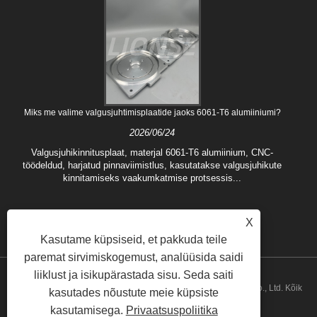
Miks me valime valgusjuhtimisplaatide jaoks 6061-T6 alumiiniumi?
2026/06/24
Valgusjuhikinnitusplaat, materjal 6061-T6 alumiinium, CNC-
töödeldud, harjatud pinnaviimistlus, kasutatakse valgusjuhikute
kinnitamiseks vaakumkatmise protsessis...
X
Kasutame küpsiseid, et pakkuda teile
paremat sirvimiskogemust, analüüsida saidi
liiklust ja isikupärastada sisu. Seda saiti
Autoriõigus © 2024 Qingdao Lionse Mechanical Engineering Co., Ltd. Kõik
kasutades nõustute meie küpsiste
kasutamisega.
Privaatsuspoliitika
õigused kaitstud.