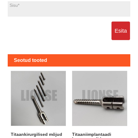
Esita
Seotud tooted
Titaankirurgilised mõjud
Titaaniimplantaadi