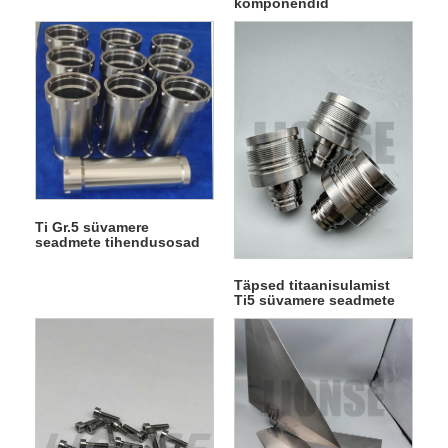
komponendid
Ti Gr.5 süvamere
seadmete tihendusosad
Täpsed titaanisulamist
Ti5 süvamere seadmete
osad