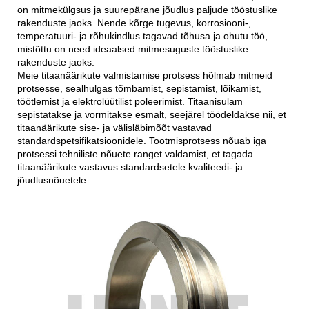
on mitmekülgsus ja suurepärane jõudlus paljude tööstuslike
rakenduste jaoks. Nende kõrge tugevus, korrosiooni-,
temperatuuri- ja rõhukindlus tagavad tõhusa ja ohutu töö,
mistõttu on need ideaalsed mitmesuguste tööstuslike
rakenduste jaoks.
Meie titaanäärikute valmistamise protsess hõlmab mitmeid
protsesse, sealhulgas tõmbamist, sepistamist, lõikamist,
töötlemist ja elektrolüütilist poleerimist. Titaanisulam
sepistatakse ja vormitakse esmalt, seejärel töödeldakse nii, et
titaanäärikute sise- ja välisläbimõõt vastavad
standardspetsifikatsioonidele. Tootmisprotsess nõuab iga
protsessi tehniliste nõuete ranget valdamist, et tagada
titaanäärikute vastavus standardsetele kvaliteedi- ja
jõudlusnõuetele.