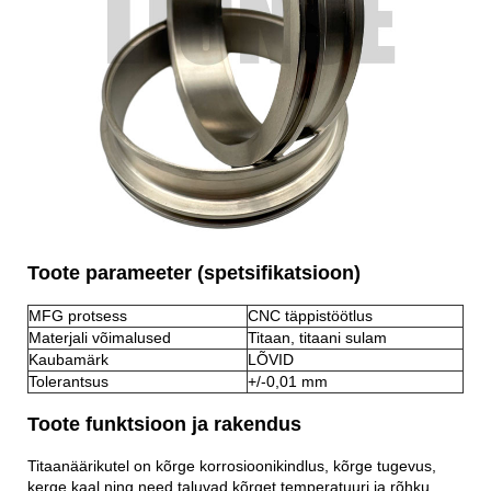
Toote parameeter (spetsifikatsioon)
MFG protsess
CNC täppistöötlus
Materjali võimalused
Titaan, titaani sulam
Kaubamärk
LÕVID
Tolerantsus
+/-0,01 mm
Toote funktsioon ja rakendus
Titaanäärikutel on kõrge korrosioonikindlus, kõrge tugevus,
kerge kaal ning need taluvad kõrget temperatuuri ja rõhku,