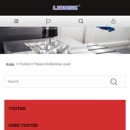
>
Tooted
>
Titaani töötlemise osad
Kodu
TOOTED
UUED TOOTED