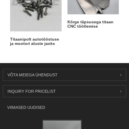
Kõrge täpsusega titaan
CNC töötlemise
õhusõidukite tiib
Titaanipolt autotööstuse
ja mootori aluste jaoks
VÕTA MEIEGA ÜHENDUST
INQUIRY FOR PRICELIST
VIIMASED UUDISED