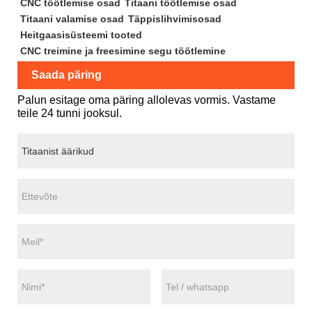
CNC töötlemise osad
Titaani töötlemise osad
Titaani valamise osad
Täppislihvimisosad
Heitgaasisüsteemi tooted
CNC treimine ja freesimine segu töötlemine
Saada päring
Palun esitage oma päring allolevas vormis. Vastame
teile 24 tunni jooksul.