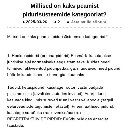
Millised on kaks peamist
pidurisüsteemide kategooriat?
●
2025-03-26
●
2
●
Jäta mulle sõnum
Millised on kaks peamist pidurisüsteemide kategooriat?
1. Hoolduspidurid (primaarpidurid) Eesmärk: kasutatakse
juhtimise ajal normaalseks aeglustamiseks. Kuidas need
toimivad: aktiveeritud piduripedaaliga, muudavad need pidurid
hõõrde kaudu kineetilist energiat kuumaks.
Tüübid: ketaspidurid: kasutage rootori vastu padjade
pigistamiseks (tavalistes autodes levinud). Adurpidurid:
kasutage kingi, mis suruvad trumli vastu väljapoole (sageli
eelarveautode tagumistel ratastel) .Pneumaatilised pidurid:
kasutage suruõhku (raskeveokid/bussid).
REGRETRAKTIIVIDE PIRDID: EVS/hübriidides energiat
taastada.