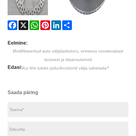
Facebook
X
WhatsApp
Pinterest
LinkedIn
Share
Eelmine:
Modifitseeritud auto väljalasketoru, erinevus roostevabast
terasest ja titaansulamist
Edasi:
Kui tihti tuleks pidurikrootorid välja vahetada?
Saada päring