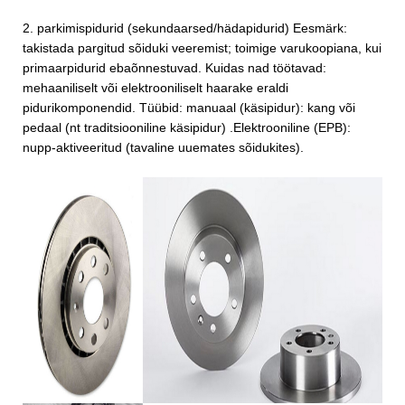
2. parkimispidurid (sekundaarsed/hädapidurid) Eesmärk:
takistada pargitud sõiduki veeremist; toimige varukoopiana, kui
primaarpidurid ebaõnnestuvad. Kuidas nad töötavad:
mehaaniliselt või elektrooniliselt haarake eraldi
pidurikomponendid. Tüübid: manuaal (käsipidur): kang või
pedaal (nt traditsiooniline käsipidur) .Elektrooniline (EPB):
nupp-aktiveeritud (tavaline uuemates sõidukites).