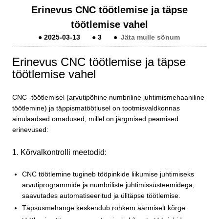
Erinevus CNC töötlemise ja täpse
töötlemise vahel
●
2025-03-13
●
3
●
Jäta mulle sõnum
Erinevus CNC töötlemise ja täpse
töötlemise vahel
CNC -töötlemisel (arvutipõhine numbriline juhtimismehaaniline
töötlemine) ja täppismatöötlusel on tootmisvaldkonnas
ainulaadsed omadused, millel on järgmised peamised
erinevused:
1. Kõrvalkontrolli meetodid:
CNC töötlemine tugineb tööpinkide liikumise juhtimiseks
arvutiprogrammide ja numbriliste juhtimissüsteemidega,
saavutades automatiseeritud ja ülitäpse töötlemise.
Täpsusmehange keskendub rohkem äärmiselt kõrge