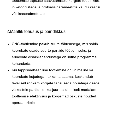
töötlemise täpsuse saavutamisele kõrgete tööpinkide,
lõiketööriistade ja protsessiparameetrite kaudu käsitsi
või lisaseadmete abil.
2.Mahtlik tõhusus ja paindlikkus:
CNC-töötlemine pakub suure tõhususega, mis sobib
keerukate osade suurte partiide töötlemiseks, ja
erinevate disainilahendustega on lihtne programme
kohandada.
Kui täppismehaaniline töötlemine on võimeline ka
keerukate kujudega hakkama saama, keskendub
tavaliselt rohkem kõrgete täpsusega nõuetega osade
väikestele partiidele, kusjuures suhteliselt madalam
töötlemise efektiivsus ja kõrgemad oskuste nõuded
operaatoritele.