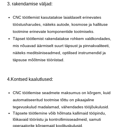
3. rakendamise väljad:
CNC töötlemist kasutatakse laialdaselt erinevates
tööstusharudes, näiteks autode, kosmose ja hallituse
tootmine erinevate komponentide tootmiseks.
Täpset töötlemist rakendatakse rohkem valdkondades,
mis nõuavad äärmiselt suurt täpsust ja pinnakvaliteeti,
näiteks meditsiiniseadmed, optilised instrumendid ja
täpsuse mõõtmise tööriistad.
4.Kontsed kaalutlused:
CNC töötlemise seadmete maksumus on kõrgem, kuid
automatiseeritud tootmise tõttu on pikaajaline
tegevuskulud madalamad, vähendades tööjõukulusid.
Täpsete töötlemine võib hõlmata kallimaid tööpindu,
lõikavaid tööriistu ja kontrollimisseadmeid, samuti
operaatorite kõrgemaid koolituskulusid.