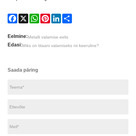
Facebook
X
WhatsApp
Pinterest
LinkedIn
Share
Eelmine:
Metalli valamise eelis
Edasi:
Miks on titaani valamiseks nii keeruline?
Saada päring