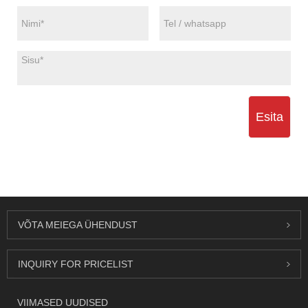
Esita
VÕTA MEIEGA ÜHENDUST
INQUIRY FOR PRICELIST
VIIMASED UUDISED