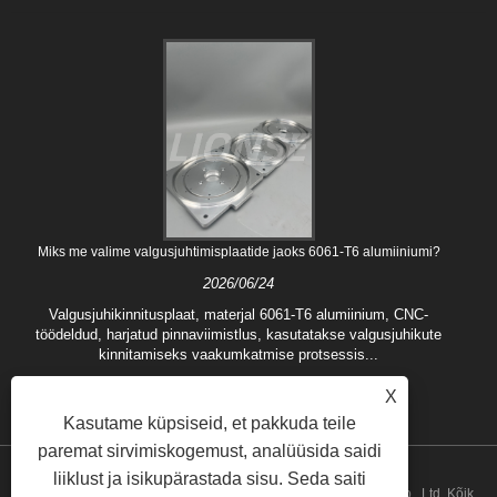
Miks me valime valgusjuhtimisplaatide jaoks 6061-T6 alumiiniumi?
2026/06/24
Valgusjuhikinnitusplaat, materjal 6061-T6 alumiinium, CNC-
töödeldud, harjatud pinnaviimistlus, kasutatakse valgusjuhikute
kinnitamiseks vaakumkatmise protsessis...
X
Kasutame küpsiseid, et pakkuda teile
paremat sirvimiskogemust, analüüsida saidi
liiklust ja isikupärastada sisu. Seda saiti
Autoriõigus © 2024 Qingdao Lionse Mechanical Engineering Co., Ltd. Kõik